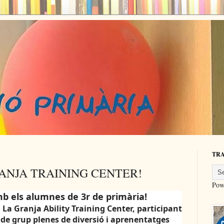
TR
RANJA TRAINING CENTER!
Pow
mb els alumnes de
3r de primària!
a
La Granja Ability Training Center
, participant
 de grup
plenes de diversió i aprenentatges