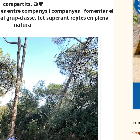
compartits. 🤝💚
les
entre companys i companyes i
fomentar el
al grup-classe, tot superant reptes en plena
natura!
FOR
Omp