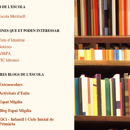
 DE L'ESCOLA
scola Meritxell
INES QUE ET PODEN INTERESSAR
rets d’Identitat
otícies
AMiPA
CIC Idiomes
RES BLOGS DE L'ESCOLA
Extraescolars
Activitats d'Estiu
Espai Migdia
Blog Espai Migdia
EiCi - Infantil i Cicle Inicial de
Primària