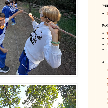
WEB
E
PÀG
T
N
ALT